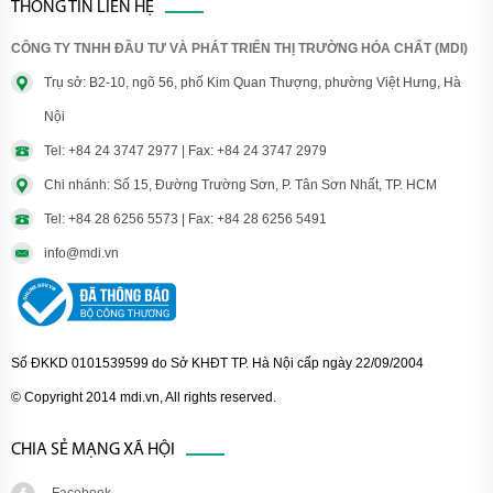
THÔNG TIN LIÊN HỆ
CÔNG TY TNHH ĐẦU TƯ VÀ PHÁT TRIỂN THỊ TRƯỜNG HÓA CHẤT (MDI)
Trụ sở: B2-10, ngõ 56, phố Kim Quan Thượng, phường Việt Hưng, Hà
Nội
Tel: +84 24 3747 2977 | Fax: +84 24 3747 2979
Chi nhánh: Số 15, Đường Trường Sơn, P. Tân Sơn Nhất, TP. HCM
Tel: +84 28 6256 5573 | Fax: +84 28 6256 5491
info@mdi.vn
Số ĐKKD 0101539599 do Sở KHĐT TP. Hà Nội cấp ngày 22/09/2004
© Copyright 2014 mdi.vn, All rights reserved.
CHIA SẺ MẠNG XÃ HỘI