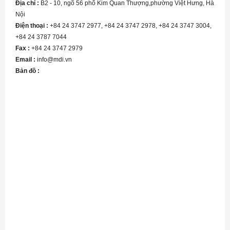
Địa chỉ :
B2 - 10, ngõ 56 phố Kim Quan Thượng,phường Việt Hưng, Hà
Nội
Điện thoại :
+84 24 3747 2977, +84 24 3747 2978, +84 24 3747 3004,
+84 24 3787 7044
Fax :
+84 24 3747 2979
Email :
info@mdi.vn
Bản đồ :