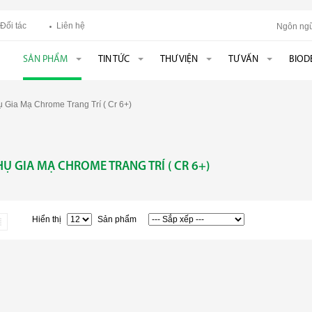
Đối tác
Liên hệ
Ngôn ngữ
SẢN PHẨM
TIN TỨC
THƯ VIỆN
TƯ VẤN
BIOD
 Gia Mạ Chrome Trang Trí ( Cr 6+)
HỤ GIA MẠ CHROME TRANG TRÍ ( CR 6+)
Hiển thị
Sản phẩm