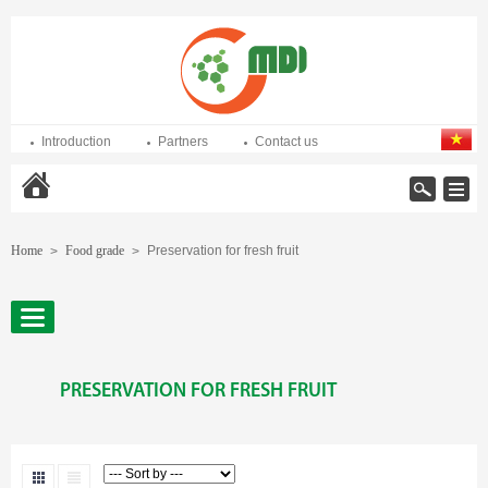
Introduction
Partners
Contact us
Home
Home
Food grade
Preservation for fresh fruit
>
>
PRESERVATION FOR FRESH FRUIT