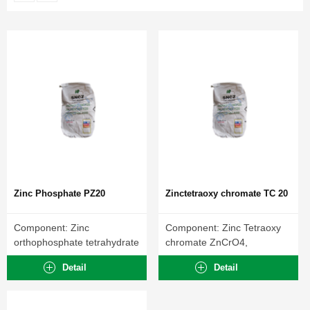
Zinc Phosphate PZ20
Zinctetraoxy chromate TC 20
Component: Zinc
Component: Zinc Tetraoxy
orthophosphate tetrahydrate
chromate ZnCrO4,
Zn3(PO4)2, 4 H2O
4Zn(OH)2.
Detail
Detail