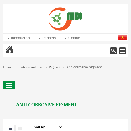
Introduction
Partners
Contact us
Home
Home
Coatings and Inks
Pigment
Anti corrosive pigment
>
>
>
ANTI CORROSIVE PIGMENT